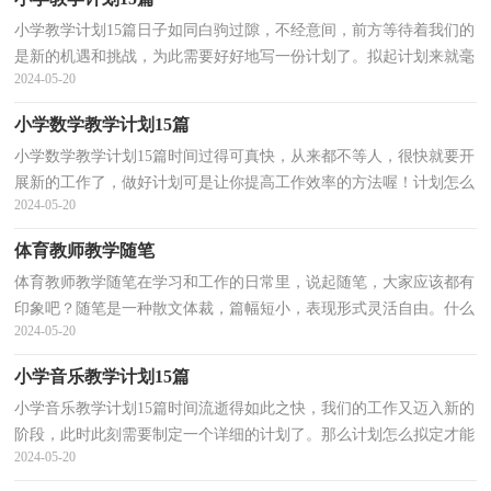
小学教学计划15篇日子如同白驹过隙，不经意间，前方等待着我们的
是新的机遇和挑战，为此需要好好地写一份计划了。拟起计划来就毫
2024-05-20
无头绪？下面是小编整理的小学教学计划，仅供参考，欢迎...
小学数学教学计划15篇
小学数学教学计划15篇时间过得可真快，从来都不等人，很快就要开
展新的工作了，做好计划可是让你提高工作效率的方法喔！计划怎么
2024-05-20
写才不会流于形式呢？以下是小编精心整理的小学数学教...
体育教师教学随笔
体育教师教学随笔在学习和工作的日常里，说起随笔，大家应该都有
印象吧？随笔是一种散文体裁，篇幅短小，表现形式灵活自由。什么
2024-05-20
样的随笔才算得上是好的随笔呢？下面是小编精心整理的体...
小学音乐教学计划15篇
小学音乐教学计划15篇时间流逝得如此之快，我们的工作又迈入新的
阶段，此时此刻需要制定一个详细的计划了。那么计划怎么拟定才能
2024-05-20
发挥它最大的作用呢？以下是小编整理的小学音乐教...