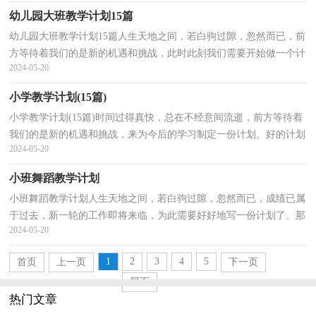
幼儿园大班教学计划15篇
幼儿园大班教学计划15篇人生天地之间，若白驹过隙，忽然而已，前
方等待着我们的是新的机遇和挑战，此时此刻我们需要开始做一个计
2024-05-20
划。那么计划怎么拟定才能发挥它最大的作用呢？以下是...
小学教学计划(15篇)
小学教学计划(15篇)时间过得真快，总在不经意间流逝，前方等待着
我们的是新的机遇和挑战，来为今后的学习制定一份计划。好的计划
2024-05-20
都具备一些什么特点呢？以下是小编帮大家整理的小学...
小班舞蹈教学计划
小班舞蹈教学计划人生天地之间，若白驹过隙，忽然而已，成绩已属
于过去，新一轮的工作即将来临，为此需要好好地写一份计划了。那
2024-05-20
么计划怎么拟定才能发挥它最大的作用呢？下面是小编为大...
1
2
3
4
5
首页
上一页
下一页
尾页
热门文章