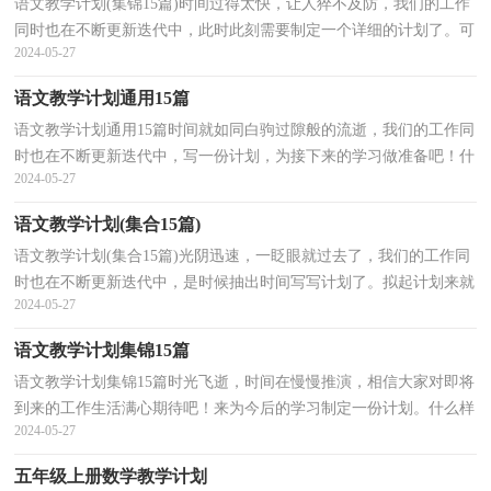
语文教学计划(集锦15篇)时间过得太快，让人猝不及防，我们的工作
同时也在不断更新迭代中，此时此刻需要制定一个详细的计划了。可
2024-05-27
是到底什么样的计划才是适合自己的呢？下面是小编收...
语文教学计划通用15篇
语文教学计划通用15篇时间就如同白驹过隙般的流逝，我们的工作同
时也在不断更新迭代中，写一份计划，为接下来的学习做准备吧！什
2024-05-27
么样的计划才是好的计划呢？下面是小编帮大家整理的语...
语文教学计划(集合15篇)
语文教学计划(集合15篇)光阴迅速，一眨眼就过去了，我们的工作同
时也在不断更新迭代中，是时候抽出时间写写计划了。拟起计划来就
2024-05-27
毫无头绪？下面是小编帮大家整理的语文教学计划，欢迎...
语文教学计划集锦15篇
语文教学计划集锦15篇时光飞逝，时间在慢慢推演，相信大家对即将
到来的工作生活满心期待吧！来为今后的学习制定一份计划。什么样
2024-05-27
的计划才是有效的呢？下面是小编精心整理的语文教学...
五年级上册数学教学计划