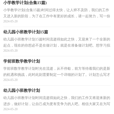
小学教学计划(合集15篇)
小学教学计划(合集15篇)时间过得太快，让人猝不及防，我们的工作
又进入新的阶段，为了在工作中有更好的成长，请一起努力，写一份
2024-05-20
计划吧。我们该怎么拟定计划呢？以下是小编精心整理的小...
幼儿园小班教学计划15篇
幼儿园小班教学计划15篇时间流逝得如此之快，又迎来了一个全新的
起点，现在的你想必不是在做计划，就是在准备做计划吧。想学习拟
2024-05-20
定计划却不知道该请教谁？以下是小编整理的幼儿园小...
学前班数学教学计划
学前班数学教学计划时光在流逝，从不停歇，前方等待着我们的是新
的机遇和挑战，此时此刻需要制定一个详细的计划了。计划怎么写才
2024-05-20
不会流于形式呢？以下是小编为大家整理的学前班数学...
幼儿园小班教学计划
幼儿园小班教学计划时间流逝得如此之快，我们的工作又将迎来新的
进步，做好计划，让自己成为更有竞争力的人吧。相信大家又在为写
2024-05-20
计划犯愁了？下面是小编帮大家整理的幼儿园小班教学...