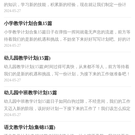
的知识，学习新的技能，积累新的经验，现在就让我们制定一份计
2024-05-27
划，好好地规划一下吧。那么你真正懂得怎么写好计划吗？以...
小学教学计划合集15篇
小学教学计划合集15篇日子在弹指一挥间就毫无声息的流逝，前方等
待着我们的是新的机遇和挑战，不妨坐下来好好写写计划吧。好的计
2024-05-27
划是什么样的呢？以下是小编为大家整理的小学教学...
幼儿园教学计划(15篇)
幼儿园教学计划(15篇)时间过得可真快，从来都不等人，前方等待着
我们的是新的机遇和挑战，写一份计划，为接下来的工作做准备吧！
2024-05-27
那么计划怎么拟定才能发挥它最大的作用呢？以下是小编帮...
幼儿园中班教学计划15篇
幼儿园中班教学计划15篇日子如同白驹过隙，不经意间，我们的工作
又迈入新的阶段，该好好计划一下接下来的工作了！我们该怎么拟定
2024-05-27
计划呢？以下是小编为大家收集的幼儿园中班教学计划，仅...
语文教学计划(集锦15篇)