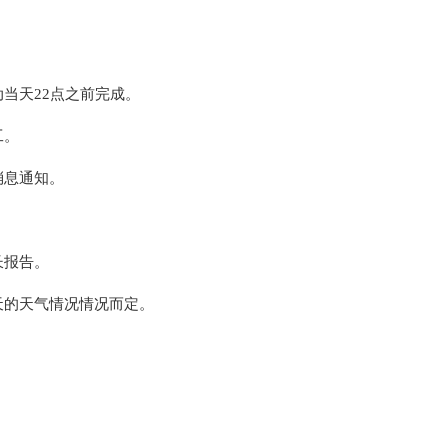
当天22点之前完成。
工。
消息通知。
长报告。
天的天气情况情况而定。