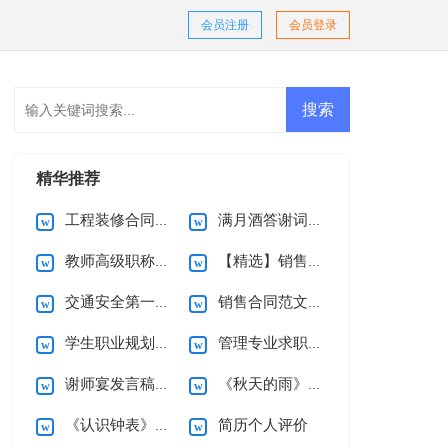
会员注册
会员登录
精华推荐
工程装修合同(15篇)
满月酒答谢词范文合集十篇
教师高级职称述职报告范文五篇
【精选】销售合同汇编9篇
交通安全第一课观后感
销售合同范文集锦9篇
学生职业规划4篇
管理专业求职信4篇
谢师宴发言稿15篇
《秋天的雨》教学反思
《认识钟表》一年级数学教学反思
简历个人评价