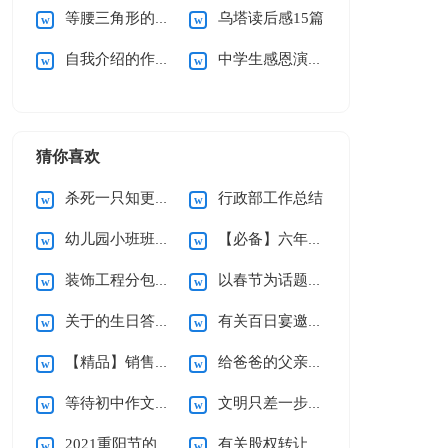
等腰三角形的性质说课稿
乌塔读后感15篇
自我介绍的作文(合集15篇)
中学生感恩演讲稿
猜你喜欢
杀死一只知更鸟读后感
行政部工作总结
幼儿园小班班级工作计划
【必备】六年级上册教学计划3篇
装饰工程分包合同
以春节为话题的作文
关于的生日答谢词范文合集9篇
有关百日宴邀请函三篇
【精品】销售合同范文集锦六篇
给爸爸的父亲节祝福语15篇
等待初中作文(15篇)
文明只差一步小学作文
2021重阳节的优秀致辞（精选6篇）
有关股权转让协议书4篇