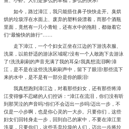
鱼、小虾。人们是多么的幸福，多么的快乐!
如今，路过漳江，我只能捂住鼻子快快走开。臭烘
烘的垃圾浮在水面上、废弃的塑料袋漂着，而那个酒瓶
里面，竟然有一只小青蛙，还有水中的拖鞋，都做着它
们“最愉快的旅行”……
走下漳江，一个个妇女正坐在江边的下游洗衣服、
洗菜，以前舒适的游泳区域呢?没有一个人敢跑下去游泳
了!洗洗刷刷的声音充满了我的耳朵!我真想流泪啊!漳
江，是不是在这些洗洗刷刷声中，留下了眼泪!那些流下
来的水中，是不是有一部分是你的眼泪!
我真想跑到漳江边，对着那些妇女，还有那些将漳
江变得惨不忍睹的人们控诉：“漳江在流泪，你们没有听
到那哭泣的声音吗?你们不会迈出一步吗!迈出一步，不
仅是一小步啊，也是你心灵的一大步。只要你们，这些
妇女们回转身走一步，回到自己的家中，不要在漳江里
洗菜，只要你们，这些丢弃垃圾的人们，迈出一步将垃