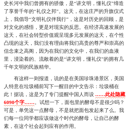
史长河中我们曾拥有的骄傲，是“讲文明，懂礼仪”缔造
了享誉千年的“礼仪之邦”。这天，在这庄严的升旗仪式
上，我倡导“文明礼仪伴我行”，这是对历史的回顾，是
对文化的感悟，更是对现实的反思。在经济高速发展的
这天，在社会转型价值观呈现多元发展的这天，在个性
凸现的这天，我们没有理由将我们高贵的尊严和崇高的
信念束之高阁，因为在我们的文化中，在我们的血液
里，浸染着的、流敞着的是“讲文明，懂礼仪”的拥有几
千年文明的民族精华。
有这样一则报道，说的是在美国珍珠港景区，美国
人特意在垃圾桶前写下一醒目的中文告示：垃圾桶在
此！据说，这是为了专门提醒中国人而设
……此处隐藏
6090个字……
。试想一下，面包里的酵母不是很少吗？
可是，单凭这一点酵母，不是就把面包发起来了么。我
们每一位同学都应该做这个时代的酵母，让自己的酵
素，在这个社会起到应有的作用。