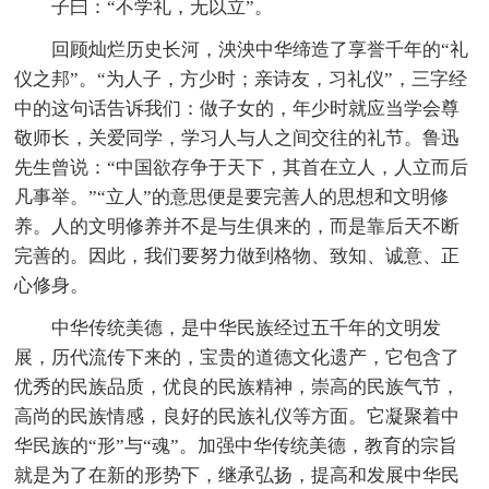
子曰：“不学礼，无以立”。
回顾灿烂历史长河，泱泱中华缔造了享誉千年的“礼
仪之邦”。“为人子，方少时；亲诗友，习礼仪”，三字经
中的这句话告诉我们：做子女的，年少时就应当学会尊
敬师长，关爱同学，学习人与人之间交往的礼节。鲁迅
先生曾说：“中国欲存争于天下，其首在立人，人立而后
凡事举。”“立人”的意思便是要完善人的思想和文明修
养。人的文明修养并不是与生俱来的，而是靠后天不断
完善的。因此，我们要努力做到格物、致知、诚意、正
心修身。
中华传统美德，是中华民族经过五千年的文明发
展，历代流传下来的，宝贵的道德文化遗产，它包含了
优秀的民族品质，优良的民族精神，崇高的民族气节，
高尚的民族情感，良好的民族礼仪等方面。它凝聚着中
华民族的“形”与“魂”。加强中华传统美德，教育的宗旨
就是为了在新的形势下，继承弘扬，提高和发展中华民