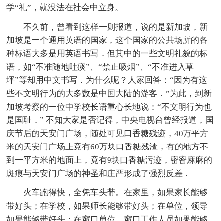
学“礼”，就没法在社会中立身。
不久前，曾看到这样一则报道，说的是新加坡，新
加坡是一个通用英语的国家，这个国家的公共场所的各
种标语大多是用英语书写．但其中的一些文明礼貌的标
语，如“不准随地吐痰”、“禁止吸烟”、“不准进入草
坪”等却用中文书写．为什么呢？人家回答：“因为有这
些不文明行为的大多数是中国大陆的游客．”为此，到新
加坡考察的一位中学校长语重心长地说：“不文明行为也
是国耻．” 不知大家是否记得，中央电视台曾经报道，国
庆节后的天安门广场，随处可见口香糖残迹，40万平方
米的天安门广场上竟有60万块口香糖残渣，有的地方不
到一平方米的地面上，竟有9块口香糖污迹，密密麻麻的
斑痕与天安门广场的神圣和庄严形成了强烈反差．
火车跑得快，全凭车头带。在家里，如果家长能够
带好头；在学校，如果师长能够带好头；在单位，领导
如果能够带好头；在窗口单位，窗口工作人员如果能够