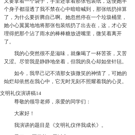
又要拿着一个袋子，手里还拿着那张包装纸，这便她半
个身子都湿透了我不禁在心中暗暗喊到，那张纸扔掉算
了，为什么要折腾自己啊。她忽然停在一个垃圾桶里，
她小心翼翼地地将那张包装纸扔了出去在，这，才心安
理得把那个沾了雨水的棒棒糖放进嘴里，微笑着离开
了。
我的心突然很不是滋味，就像喝了一杯苦茶，又苦
又涩。尽管我是静静地坐着，但我的良心却如坐针毡。
如今，我早己记不清那女孩微笑的神情了，可她的
灿烂却依然在我心中，它无时无刻不照耀着我的心灵。
文明礼仪演讲稿14
尊敬的领导老师，亲爱的同学们：
大家好！
我演讲的题目是《文明礼仪伴我成长》。