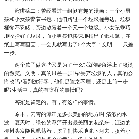
演讲稿二：曾经看过一组挺有趣的漫画：一个小男
孩和小女孩背着书包，他们路过一个垃圾桶旁边。垃圾
桶惨不忍睹，旁边散落着一个又一个垃圾。小女孩乖巧
地收拾好了垃圾，而小男孩也快速地掏出了纸和笔，在
纸上写写画画，一会儿就写出了6个大字：文明——只差
一步。
两个孩子做这些又是为了什么?我的嘴角浮上了淡淡
的微笑。文明，真的只差一步吗?丢弃垃圾的人，真的会
悔改吗?看到这行字，他们是置之不理，还是上前一步
呢?生活中，真的有这样的事情吗?
答案是肯定的。有，有这样的事情。
原本，云霄的漳江是多么美丽的地方啊!清澈的水
波，夏天时，绿色的浮萍开出最美丽的花朵来，江边的
柳树头发随风飘荡着，孩子们快乐地跑下河去，捉着小