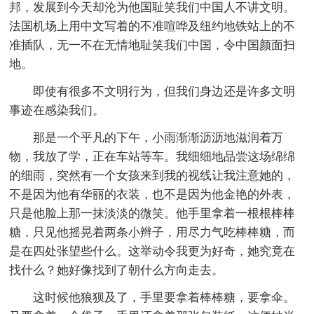
邦，发展到今天却沦为他国耻笑我们中国人不讲文明。
法国机场上用中文写着的不准喧哗及纽约地铁站上的不
准插队，无一不在无情地耻笑我们中国，令中国颜面扫
地。
即使有很多不文明行为，但我们身边还是许多文明
事迹在感染我们。
那是一个平凡的下午，小雨渐渐沥沥地滋润着万
物，我放了学，正在车站等车。我细细地品尝这场绵绵
的细雨，突然有一个女孩来到我的视线让我注意她的，
不是因为他有华丽的衣装，也不是因为他金艳的外表，
只是他脸上那一抹淡淡的微笑。他手里拿着一根根棒棒
糖，只见他摇晃着两条小辫子，用尽力气吃棒棒糖，而
是在四处张望些什么。这举动令我更为好奇，她究竟在
找什么？她好像找到了朝什么方向走去。
这时候他狼狈及了，手里要拿着棒棒糖，要拿伞。