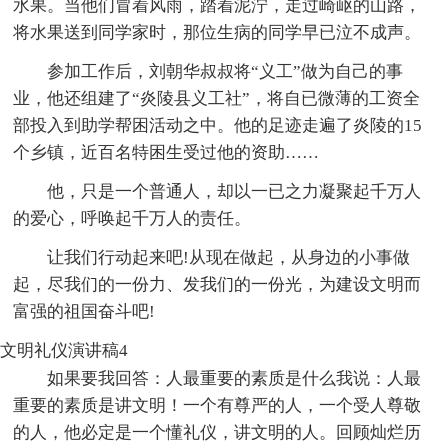
水果。当他们冒着风雨，踏着泥泞，走过崎岖的山路，
将水果送到同学家时，那位生病的同学早已泣不成声。
参加工作后，刘朝华叔叔将“义工”做为自己的事
业，他还组建了“炎陵县义工社”，将自已微薄的工资全
部投入到助学帮困活动之中。他的足迹走遍了炎陵的15
个乡镇，近百名特困生受过他的资助……
他，只是一个普通人，却以一已之力凝聚起千万人
的爱心，呼唤起千万人的责任。
让我们行动起来吧!从现在做起，从身边的小事做
起，尽我们的一份力、发我们的一份光，为建设文明而
富强的祖国奋斗吧!
文明礼仪演讲稿4
如果要我回答：人最重要的素质是什么我说：人最
重要的素质是讲文明！一个有尊严的人，一个受人尊敬
的人，他必定是一个懂礼仪，讲文明的人。回顾灿烂历