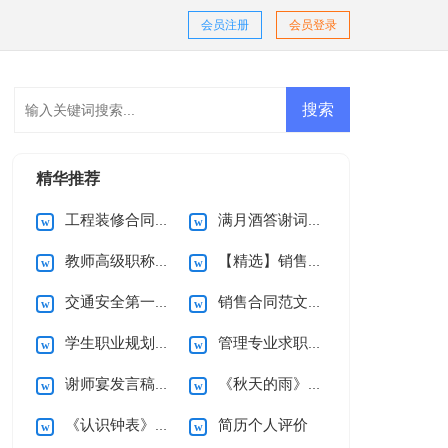
会员注册
会员登录
精华推荐
工程装修合同(15篇)
满月酒答谢词范文合集十篇
教师高级职称述职报告范文五篇
【精选】销售合同汇编9篇
交通安全第一课观后感
销售合同范文集锦9篇
学生职业规划4篇
管理专业求职信4篇
谢师宴发言稿15篇
《秋天的雨》教学反思
《认识钟表》一年级数学教学反思
简历个人评价