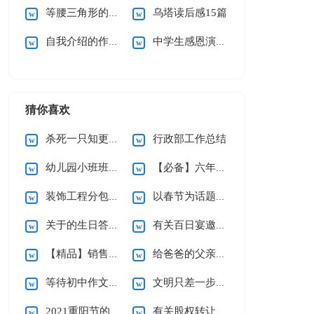
等腰三角形的性质说课稿
乌塔读后感15篇
自我介绍的作文(合集15篇)
中学生感恩演讲稿
猜你喜欢
杀死一只知更鸟读后感
行政部工作总结
幼儿园小班班级工作计划
【必备】六年级上册教学计划3篇
装饰工程分包合同
以春节为话题的作文
关于的生日答谢词范文合集9篇
有关百日宴邀请函三篇
【精品】销售合同范文集锦六篇
给爸爸的父亲节祝福语15篇
等待初中作文(15篇)
文明只差一步小学作文
2021重阳节的优秀致辞（精选6篇）
有关股权转让协议书4篇