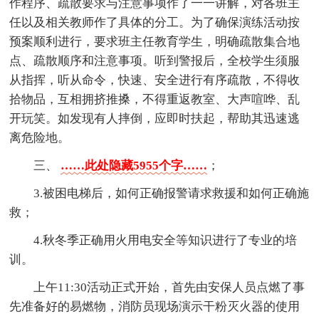
作程序、疏散要求与注意事项作了一一讲解，对各班主
任以及相关教师作了具体的分工。为了确保演练活动按
预案顺利进行，要求班主任教育学生，明确疏散集合地
点、疏散顺序和注意事项。听到警报后，全校学生须服
从指挥，听从命令，快速、安全进行有序疏散，不得收
拾物品，互相拥挤推搡，不得重返教室、大声喧哗、乱
开玩笑。如发现有人摔倒，应即时扶起，帮助其迅速逃
离危险地。
三、
……此处隐藏5955个字……
；
3.被困电梯后，如何正确报警请求救援和如何正确施
救；
4.秋冬季正确用火用电安全等知识进行了专业的培
训。
上午11:30活动正式开始，首先由安保人员点燃了事
先准备好的易燃物，消防员现场演示干粉灭火器的使用