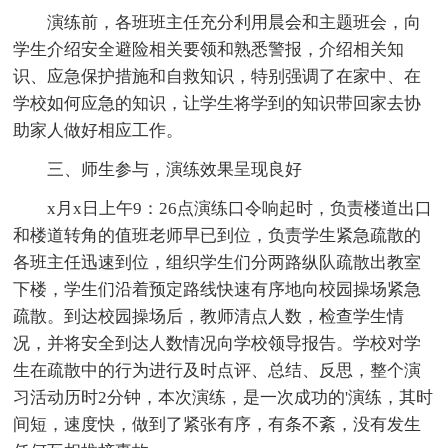
演练前，各班班主任充分利用晨会和主题班会，向
学生介绍安全避险相关要领和熟悉警报，介绍相关知
识、应急保护措施和自救知识，特别强调了在家中、在
学校如何应急的知识，让学生将学到的知识带回家去协
助家人做好相应工作。
三、师生参与，演练效果呈现良好
x月x日上午9：26点演练口令响起时，负责楼道出口
和楼道转角的值班老师早已到位，负责学生紧急疏散的
各班主任迅速到位，组织学生们分两路纵队疏散出教室
下楼，学生们沿着预定路线快速有序地向校园操场紧急
疏散。到达校园操场后，教师清点人数，检查学生情
况，并将安全到达人数情况向学校领导报告。学校对学
生在疏散中的行为进行及时点评、总结、反思，整个演
习活动历时2分钟，本次演练，是一次成功的'演练，其时
间短，速度快，做到了紧张有序，有条不紊，没有发生