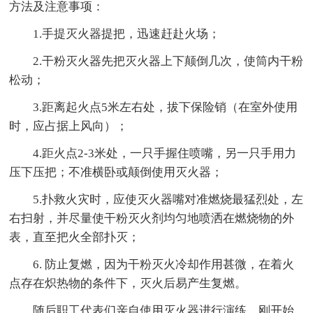
方法及注意事项：
1.手提灭火器提把，迅速赶赴火场；
2.干粉灭火器先把灭火器上下颠倒几次，使筒内干粉
松动；
3.距离起火点5米左右处，拔下保险销（在室外使用
时，应占据上风向）；
4.距火点2-3米处，一只手握住喷嘴，另一只手用力
压下压把；不准横卧或颠倒使用灭火器；
5.扑救火灾时，应使灭火器嘴对准燃烧最猛烈处，左
右扫射，并尽量使干粉灭火剂均匀地喷洒在燃烧物的外
表，直至把火全部扑灭；
6. 防止复燃，因为干粉灭火冷却作用甚微，在着火
点存在炽热物的条件下，灭火后易产生复燃。
随后职工代表们亲自使用灭火器进行演练，刚开始