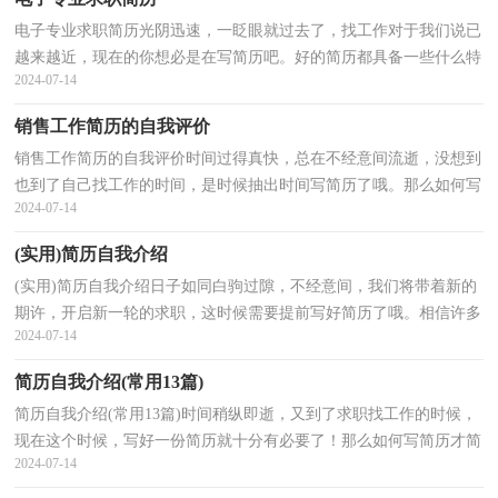
电子专业求职简历光阴迅速，一眨眼就过去了，找工作对于我们说已
越来越近，现在的你想必是在写简历吧。好的简历都具备一些什么特
2024-07-14
点呢？以下是小编收集整理的电子专业求职简历，仅供参...
销售工作简历的自我评价
销售工作简历的自我评价时间过得真快，总在不经意间流逝，没想到
也到了自己找工作的时间，是时候抽出时间写简历了哦。那么如何写
2024-07-14
简历才简练、明确呢？以下是小编为大家收集的销售工...
(实用)简历自我介绍
(实用)简历自我介绍日子如同白驹过隙，不经意间，我们将带着新的
期许，开启新一轮的求职，这时候需要提前写好简历了哦。相信许多
2024-07-14
人会觉得简历很难写吧，下面是小编整理的简历自我介绍...
简历自我介绍(常用13篇)
简历自我介绍(常用13篇)时间稍纵即逝，又到了求职找工作的时候，
现在这个时候，写好一份简历就十分有必要了！那么如何写简历才简
2024-07-14
练、明确呢？以下是小编为大家整理的简历自我介绍，仅供...