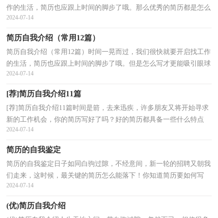
作的生活，简历也应跟上时间的脚步了哦。那么优秀的简历都是怎么
2024-07-14
写的呢？以下是小编精心整理的财务简历中的自我评...
简历自我介绍（常用12篇）
简历自我介绍（常用12篇）时间一晃而过，我们很快就要开启找工作
的生活，简历也应跟上时间的脚步了哦。但是怎么写才更能吸引眼球
2024-07-14
呢？以下是小编为大家收集的简历自我介绍，欢迎阅读，希望...
[荐]简历自我介绍11篇
[荐]简历自我介绍11篇时间是箭，去来迅疾，许多朋友又将开始寻求
新的工作机会，你的简历写好了吗？好的简历都具备一些什么特点
2024-07-14
呢？下面是小编整理的简历自我介绍，仅供参考，欢迎大家阅读...
简历的自我鉴定
简历的自我鉴定日子如同白驹过隙，不经意间，新一轮的招聘又朝我
们走来，这时候，最关键的简历怎么能落下！你知道简历要如何写
2024-07-14
吗？下面是小编精心整理的简历的自我鉴定，供大家参考借鉴，希...
(优)简历自我介绍