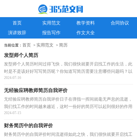
首页
实用范文
教学资料
合同协议
演讲致辞
报告写作
作文大全
首页
实用范文
简历
当前位置：
>
>
发型师个人简历
发型师个人简历时间过得飞快，我们很快就要开启找工作的生活，此
时是不是该好好写写简历呢？你知道写简历需要注意哪些问题吗？以
2024-07-16
下是小编精心整理的发型师个人简历，供大家参考借鉴，希...
无经验应聘教师简历自我评价
无经验应聘教师简历自我评价日子在弹指一挥间就毫无声息的流逝，
我们找工作的时间越来越近，这时一份好的简历可以起到很好的作用
2024-07-15
哦。好的简历都具备一些什么特点呢？以下是小编整...
财务简历中的自我评价
财务简历中的自我评价时间流逝得如此之快，我们很快就要开启找工