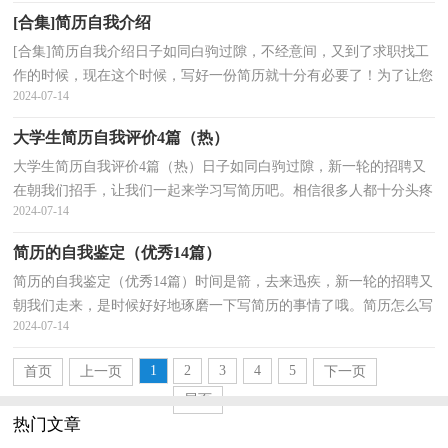
[合集]简历自我介绍
[合集]简历自我介绍日子如同白驹过隙，不经意间，又到了求职找工
作的时候，现在这个时候，写好一份简历就十分有必要了！为了让您
2024-07-14
不再为写简历头疼，以下是小编帮大家整理的简历自我介绍...
大学生简历自我评价4篇（热）
大学生简历自我评价4篇（热）日子如同白驹过隙，新一轮的招聘又
在朝我们招手，让我们一起来学习写简历吧。相信很多人都十分头疼
2024-07-14
怎么写一份精彩的简历吧，以下是小编为大家收集的大学...
简历的自我鉴定（优秀14篇）
简历的自我鉴定（优秀14篇）时间是箭，去来迅疾，新一轮的招聘又
朝我们走来，是时候好好地琢磨一下写简历的事情了哦。简历怎么写
2024-07-14
才不会千篇一律呢？下面是小编为大家收集的简历的自我鉴...
1
2
3
4
5
首页
上一页
下一页
尾页
热门文章