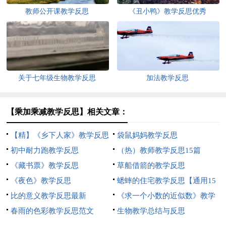
教师公开课教学反思
《丑小鸭》教学反思优秀
关于七年级生物教学反思
加法教学反思
【乘加乘减教学反思】相关文章：
【精】《乡下人家》教学反思
袋鼠妈妈教学反思
初中耐力跑教学反思
（热）教师教学反思15篇
《藏书票》教学反思
草船借箭的教学反思
《夜色》教学反思
蟋蟀的住宅教学反思【通用15
比的意义教学反思最新
篇】
《求一个小数的近似数》教学
春雨的色彩教学反思范文
反思
生物教学总结与反思