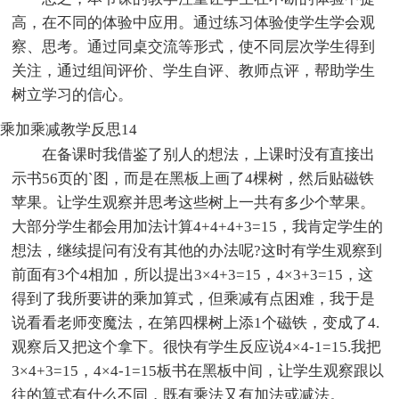
高，在不同的体验中应用。通过练习体验使学生学会观
察、思考。通过同桌交流等形式，使不同层次学生得到
关注，通过组间评价、学生自评、教师点评，帮助学生
树立学习的信心。
乘加乘减教学反思14
在备课时我借鉴了别人的想法，上课时没有直接出
示书56页的`图，而是在黑板上画了4棵树，然后贴磁铁
苹果。让学生观察并思考这些树上一共有多少个苹果。
大部分学生都会用加法计算4+4+4+3=15，我肯定学生的
想法，继续提问有没有其他的办法呢?这时有学生观察到
前面有3个4相加，所以提出3×4+3=15，4×3+3=15，这
得到了我所要讲的乘加算式，但乘减有点困难，我于是
说看看老师变魔法，在第四棵树上添1个磁铁，变成了4.
观察后又把这个拿下。很快有学生反应说4×4-1=15.我把
3×4+3=15，4×4-1=15板书在黑板中间，让学生观察跟以
往的算式有什么不同，既有乘法又有加法或减法。