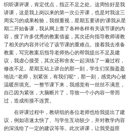
织听课评课，肯定优点，指正不足之处。这周恰好是我
讲课，这是我上岗以来的第一次公开课，也是对我这三
周实习的成果检验，我很重视，星期五要讲的'课我从星
期二开始备课，我从网上查了各种各样有关该节课的内
容，搜了许多优秀的教案借鉴，其次还向指导教师请教
了相关的内容并讨论了该节课的重难点。接着我去准备
教案，写完教案后指导老师热心的帮我提出不足及建
议，我虚心接受，其次还和舍友一起演练了一遍过程，
修改不足。星期五站上讲台的那一刻，学生们笑脸盈盈
地说:“老师，别紧张，有我们呢”，那一刻，感觉内心被
温暖所填充。一整节课下来，我感觉有一丝丝不满意，
自己因为紧张，大脑断片了，导致一个小内容一带而
过，造成衔接不连贯。
在评课过程中，教研组的各位老师也给我提出了建
议，例如语速太快了、与学生互动较少，并对教学内容
的深浅给了一定的建议等等。此次讲课，让我受益匪