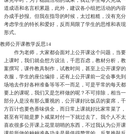
课完毕时，为了稳固活动的成果，我让学生每人完成一
道成语和名言积累题，此外，建议各小组把活动的内容
办成手抄报。但我在指导的时候，太过粗糙，没有充分
考虑学生的特长和爱好，反而局限了学生的思维和表现
形式。
教师公开课教学反思14
作为老师，大家都会面对上公开课这个问题，当要
上课时，我们就会想方设法，千思百虑，教材分析，教
案撰写，课件教具制作，试教时间，甚至上公开课穿的
衣服，学生的座位编排，还有上公开课前一定会事先到
场地去作好各种准备等等不一而足，可是平常的每天都
要上的课呢，我们又是怎样做的呢？不可排除，相当一
部分人是没有那么重视的，公开课好比饭店的宴席，千
方百计也要色香味俱全，而日常上课就好比家常菜了，
甚至有可能是萝卜咸菜对付一下就过去了。我个人不太
喜欢很多公开课上花里胡哨的东西，不过我认为公开课
课前所做的种种准备功夫是最值得赞赏的，反复推敲反