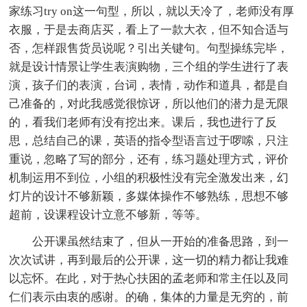
家练习try on这一句型，所以，就以天冷了，老师没有厚
衣服，于是去商店买，看上了一款大衣，但不知合适与
否，怎样跟售货员说呢？引出关键句。句型操练完毕，
就是设计情景让学生表演购物，三个组的学生进行了表
演，孩子们的表演，台词，表情，动作和道具，都是自
己准备的，对此我感觉很惊讶，所以他们的潜力是无限
的，看我们老师有没有挖出来。课后，我也进行了反
思，总结自己的课，英语的指令型语言过于啰嗦，只注
重说，忽略了写的部分，还有，练习题处理方式，评价
机制运用不到位，小组的积极性没有完全激发出来，幻
灯片的设计不够新颖，多媒体操作不够熟练，思想不够
超前，设课程设计立意不够新，等等。
公开课虽然结束了，但从一开始的准备思路，到一
次次试讲，再到最后的公开课，这一切的精力都让我难
以忘怀。在此，对于热心扶困的孟老师和常主任以及同
仁们表示由衷的感谢。的确，集体的力量是无穷的，前