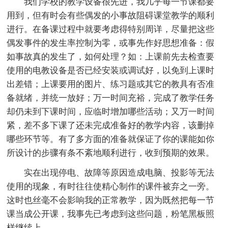
我们学校的教学设备很先进，我几乎每一节课都要
用到，但有时会有些偶发的小事故阻碍课堂教学的顺利
进行。在备课过程中就要考虑得特别周详，尽量把这些
偶发事件的发生率控制为零，或事先作好思想准备：假
如事故真的发生了，如何处理？如：上课前先去检查要
使用的电教设备是否已经安装或调试好，以免到上课时
出差错；上课要用的图片、练习题或其它的教具有否准
备就绪，并统一放好；万一时间充裕，完成了教学任务
却仍未到下课时间，应临时增加哪些活动；又万一时间
紧，差不多下课了还未完成准备好的教学内容，该删掉
哪些环节等。有了多方面的准备就保证了你的课能如你
所设计的步骤有条不紊地顺利进行，收到预期的效果。
实在出现停电、故障等原因造成电脑、投影等无法
使用的现象，有时往往使精心制作的课件被弃之一旁。
这时也丝毫不会影响我的正常教学，因为既然把每一节
课当成公开课，我事先已考虑到这些问题，粉笔黑板照
样继续上。