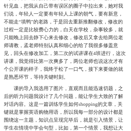
针见血，把我从自己带有误区的圈子中拉出来，她对我
们说，年轻人一定要有年轻人上课的朝气，要有新意，
不能走“填鸭”的老路，于是回去重新推翻修改，修改的
过程一定是比较费心力的，白天在学校，杂事较多，就
只能晚上回去静下心来去修改，修改后又拿去给两位老
师请教，孟老师特别认真和细心的给了我很多修盖意
见，回头在修改加工，第二次的试讲课在4班进行，这次
讲课，我觉得比第一次爽多了，两位老师也说这次才有
个公开课的样子，我终于松了一口气，接下来要做的就
是熟悉环节，等待关键时刻。
课的导入我选用了图片，直观而且能迅速切题，之
后的听力问题我设计了几个问题，能让学生大致的了解
对话内容。这是一篇训练学生如何shopping的文章，关
键就是掌握英语购物用语，所以我每一部分的设计都是
围绕这一主题，知识点呈现完毕后，就是引入情景，让
学生在情境中学会句型，比如，第一个情景，我想让大