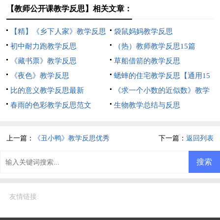
【教师公开课教学反思】相关文章：
【精】《乡下人家》教学反思
袋鼠妈妈教学反思
初中耐力跑教学反思
（热）教师教学反思15篇
《藏书票》教学反思
草船借箭的教学反思
《夜色》教学反思
蟋蟀的住宅教学反思【通用15
比的意义教学反思最新
篇】
《求一个小数的近似数》教学
春雨的色彩教学反思范文
反思
生物教学总结与反思
上一篇：
《丑小鸭》教学反思优秀
下一篇：
返回列表
友情链接
: