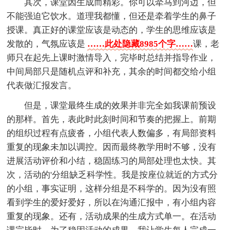
其次，课堂因生成而精彩。你可以牵马到河边，但
不能强迫它饮水。道理我都懂，但还是牵着学生的鼻子
授课。真正好的课堂应该是动态的，学生的思维应该是
发散的，气氛应该是
……此处隐藏8985个字……
课，老
师只在起先上课时激情导入，完毕时总结并指导作业，
中间局部只是随机点评和补充，其余的时间都交给小组
代表做汇报发言。
但是，课堂最终生成的效果并非完全如我课前预设
的那样。首先，表此时此刻时间和节奏的把握上。前期
的组织过程有点疲沓，小组代表人数偏多，有局部资料
重复的现象未加以调控。因而最终教学用时不够，没有
进展活动评价和小结，稳固练习的局部处理也太快。其
次，活动的'分组缺乏科学性。我是按座位就近的方式分
的小组，事实证明，这样分组是不科学的。因为没有照
看到学生的爱好爱好，所以在沟通汇报中，有小组内容
重复的现象。还有，活动成果的生成方式单一。在活动