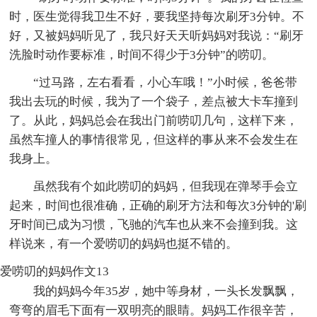
时，医生觉得我卫生不好，要我坚持每次刷牙3分钟。不
好，又被妈妈听见了，我只好天天听妈妈对我说：“刷牙
洗脸时动作要标准，时间不得少于3分钟”的唠叨。
“过马路，左右看看，小心车哦！”小时候，爸爸带
我出去玩的时候，我为了一个袋子，差点被大卡车撞到
了。从此，妈妈总会在我出门前唠叨几句，这样下来，
虽然车撞人的事情很常见，但这样的事从来不会发生在
我身上。
虽然我有个如此唠叨的妈妈，但我现在弹琴手会立
起来，时间也很准确，正确的刷牙方法和每次3分钟的'刷
牙时间已成为习惯，飞驰的汽车也从来不会撞到我。这
样说来，有一个爱唠叨的妈妈也挺不错的。
爱唠叨的妈妈作文13
我的妈妈今年35岁，她中等身材，一头长发飘飘，
弯弯的眉毛下面有一双明亮的眼睛。妈妈工作很辛苦，