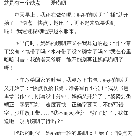
就是有一个缺点——爱唠叨。
每天早上，我还在做梦呢！妈妈的唠叨“广播”就开
始了：“快点，快点，起床了，再不起来就要迟到
啦！”我迷迷糊糊地穿起衣服来。
临出门时，妈妈的唠叨声又在我耳边响起：“作业带
了没有？笔带了吗？水杯带了没？碗拿了吗？”我在心里
暗暗叫苦：我的老天爷呀，能不能别再让妈妈唠叨了
呀！
下午放学回家的时候，我刚放下书包，妈妈的唠叨
又开始了：“快点收拾书桌，准备写作业啦！”我从书包
里拿出作业，刚写没十分钟，妈妈又开始了，“姿势要坐
端正，字要写好，速度要快，正确率要高，不能写错
字，少用改正带……”我不耐烦地说：“好了好了，我知
道啦，别再唠叨了行吗？”
吃饭的时候，妈妈新一轮的.唠叨又开始了：“快点去