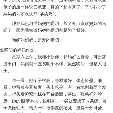
学，说天气预报说天会下雨。放学的时候，天老爷就像
孩子的脸一样说变就变，真的下起雨来了。幸亏我听了
妈妈的话才没变成“落汤鸡”。
现在我已习惯妈妈的唠叨，甚至有点喜欢妈妈的唠
叨了，因为我知道妈妈的唠叨都是为了我好。
唠叨的妈妈，是爱的唠叨！
爱唠叨的妈妈作文5
星期六上午，我和小伙伴一起约好去野餐，可是还
没出门，妈妈就一直唠叨个不停。虽然唠叨，但是人很
美。
乍一看，她个子很高，身材很好，体态轻盈。细
看，她留着齐耳短发，头上总是一左一右地别着两个发
夹，把头发紧紧地拢在耳朵后面，露出一张慈祥的脸
庞。她的'眼睛不大，很明亮，一笑就变成了两条缝。鼻
子微微朝天，给人一种很俏皮的感觉，显得十分可爱。