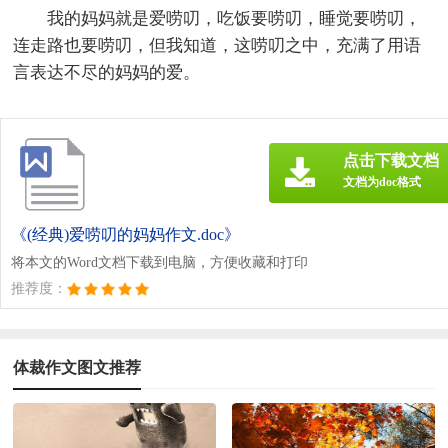
我的妈妈就是爱唠叨，吃饭要唠叨，睡觉要唠叨，
连走路也要唠叨，但我知道，这唠叨之中，充满了用语
言表达不尽的妈妈的爱。
点击下载文档
文档为doc格式
《(经典)爱唠叨的妈妈作文.doc》
将本文的Word文档下载到电脑，方便收藏和打印
推荐度：
体裁作文图文推荐