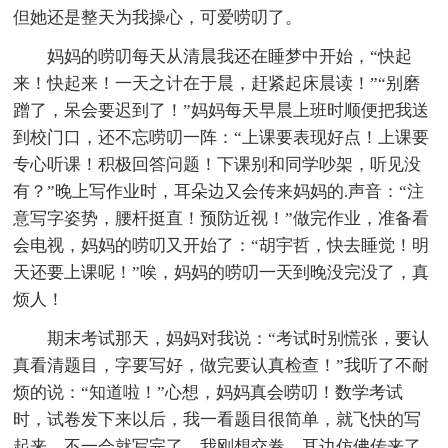
但她还是整天为我操心，可爱唠叨了。
妈妈的唠叨每天从清晨我还在睡梦中开始，“快起
来！快起来！一天之计在于晨，赶紧起床晨读！”“别磨
蹭了，呆会要迟到了！”妈妈每天早晨上班时顺便把我送
到校门口，还不忘唠叨一阵：“上课要表现好点！上课要
专心听课！积极回答问题！下课别和同学吵架，听见没
有？”晚上写作业时，耳朵边又会传来妈妈的.声音：“注
意写字姿势，腰杆挺直！预防近视！”做完作业，准备看
会电视，妈妈的唠叨又开始了：“胡宇哲，快去睡觉！明
天还要上课呢！”唉，妈妈的唠叨一天到晚没完没了，真
烦人！
期末考试那天，妈妈对我说：“考试时别慌张，要认
真看清题目，字要写好，做完要认真检查！”我听了不耐
烦的说：“知道啦！”心想，妈妈真会唠叨！数学考试
时，试卷发下来以后，我一看题目很简单，就飞快的写
起来，不一会就写完了，我刚想交卷，耳边仿佛传来了