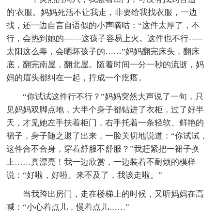
的'衣服。妈妈死活不让我走，非要给我找衣服，一边
找，还一边自言自语似的小声嘀咕：“这件太厚了，不
行，会热到她的------这孩子容易上火。这件也不行-----
太阳这么毒，会晒坏孩子的……”妈妈翻完床头，翻床
底，翻完南屋，翻北屋。随着时间一分一秒的流逝，妈
妈的眉头都纠在一起，拧成一个疙瘩。
“你试试这件行不行？”妈妈突然大声说了一句，只
见妈妈双脚点地，大半个身子都钻进了衣柜，过了好半
天，才见她左手扶着柜门，右手托着一条轻软、鲜艳的
裙子，身子随之退了出来，一脸关切地说道：“你试试，
这件合不合身，穿着舒服不舒服？”我赶紧把一裙子换
上……真漂亮！我一边欣赏，一边装着不耐烦的模样
说：“好啦，好啦。来不及了，我该走啦。”
当我跨出房门，走在楼梯上的时候，又听妈妈在高
喊：“小心着点儿，慢着点儿……”