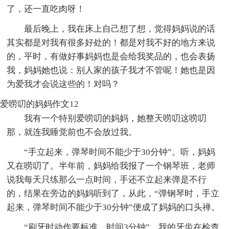
了，还一直吃肉呀！
最后晚上，我在床上自己想了想，觉得妈妈说的话
其实都是对我有很多好处的！都是对我不好的地方来说
的，平时，有做好事妈妈也是会给我奖品的，也会表扬
我，妈妈她也说：别人家的孩子我才不管呢！她也是因
为爱我才会说这些的！对吗？
爱唠叨的妈妈作文12
我有一个特别爱唠叨的妈妈，她整天唠叨这唠叨
那，就连我睡觉前也不会放过我。
“手立起来，弹琴时间不能少于30分钟”。听，妈妈
又在唠叨了。半年前，妈妈给我报了一个钢琴班，老师
说我每天只练那么一点时间，手还不立起来弹是不行
的，结果在旁边的妈妈听到了，从此，“弹钢琴时，手立
起来，弹琴时间不能少于30分钟”便成了妈妈的口头禅。
“刷牙时动作要标准，时间3分钟”。我的牙齿在检查