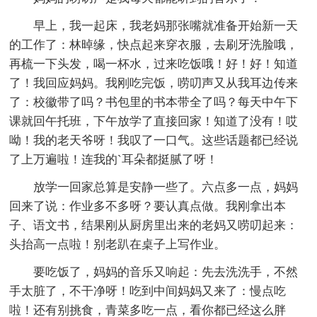
早上，我一起床，我老妈那张嘴就准备开始新一天
的工作了：林晫缘，快点起来穿衣服，去刷牙洗脸哦，
再梳一下头发，喝一杯水，过来吃饭哦！好！好！知道
了！我回应妈妈。我刚吃完饭，唠叨声又从我耳边传来
了：校徽带了吗？书包里的书本带全了吗？每天中午下
课就回午托班，下午放学了直接回家！知道了没有！哎
呦！我的老天爷呀！我叹了一口气。这些话题都已经说
了上万遍啦！连我的`耳朵都挺腻了呀！
放学一回家总算是安静一些了。六点多一点，妈妈
回来了说：作业多不多呀？要认真点做。我刚拿出本
子、语文书，结果刚从厨房里出来的老妈又唠叨起来：
头抬高一点啦！别老趴在桌子上写作业。
要吃饭了，妈妈的音乐又响起：先去洗洗手，不然
手太脏了，不干净呀！吃到中间妈妈又来了：慢点吃
啦！还有别挑食，青菜多吃一点，看你都已经这么胖