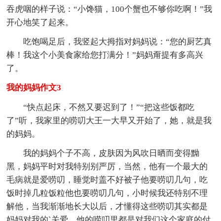
吞虎咽的样子说：“小馋猫，100个蟹也不够你吃啊！”我
开心地笑了起来。
吃饱喝足后，我竖起大拇指对妈妈说：“您的厨艺真
棒！我这个小美食家给您打满分！”妈妈甭提有多高兴
了。
我的妈妈作文3
“快点起床，不然又要迟到了！”“把这些饭都吃
了”听，我家里的唠叨大王一大早又开始了，她，就是我
的妈妈。
我的妈妈个子不高，皮肤因为风吹日晒而变得黝
黑，妈妈平时对我特别别严厉，当然，他有一个最大的
毛病就是爱唠叨，睡觉时盖不好被子他要唠叨几句，吃
饭时掉几粒饭粒他也要唠叨几句，小时候我还特别不理
解他，当我渐渐地长大以后，才懂得这些唠叨其实都是
妈妈对我的`关爱，他的唠叨里都是对我们这个家庭的付