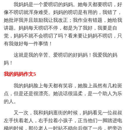
我妈妈是一个爱唠叨的妈妈。她每天都要唠叨，好
像不唠叨就浑身难受。妈妈的唠叨是有用的，我错了，
她批评我并且鼓励我让我改正；我作业有错题，她给我
讲题。妈妈每天唠叨不停，都是为了我好，我要是自
觉，妈妈不就不会唠叨了吗？看来要让妈妈不唠叨，只
有我做好每一件事情！
这就是我的辛苦、爱唠叨的好妈妈！我爱我的妈
妈！
我的妈妈作文5
我的妈妈脸上每天都有笑容，她脸上虽然有几粒斑
点，但是还是很漂亮。她说话很温柔，是一个助人为乐
的人。
又一次，我和妈妈逛街的时候，妈妈看见一位叔叔
左手扶着老人，右手拉着小孩子，正当他们一脚踏进电
梯的时候，那位老人一时站不稳向后倒了一步，把旁边