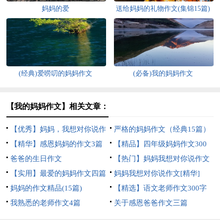
妈妈的爱
送给妈妈的礼物作文(集锦15篇)
(经典)爱唠叨的妈妈作文
(必备)我的妈妈作文
【我的妈妈作文】相关文章：
【优秀】妈妈，我想对你说作
严格的妈妈作文（经典15篇）
文15篇
【精华】感恩妈妈的作文3篇
【精品】四年级妈妈作文300
爸爸的生日作文
字锦集五篇
【热门】妈妈我想对你说作文
【实用】最爱的妈妈作文四篇
妈妈我想对你说作文[精华]
妈妈的作文精品(15篇)
【精选】语文老师作文300字
我熟悉的老师作文4篇
合集五篇
关于感恩爸爸作文三篇