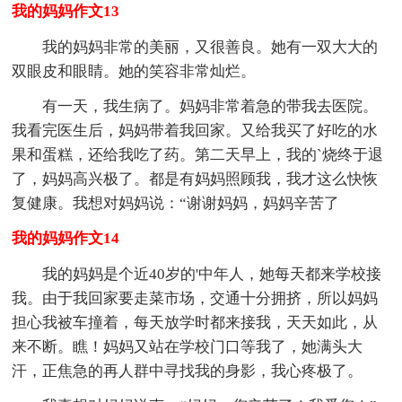
我的妈妈作文13
我的妈妈非常的美丽，又很善良。她有一双大大的
双眼皮和眼睛。她的笑容非常灿烂。
有一天，我生病了。妈妈非常着急的带我去医院。
我看完医生后，妈妈带着我回家。又给我买了好吃的水
果和蛋糕，还给我吃了药。第二天早上，我的`烧终于退
了，妈妈高兴极了。都是有妈妈照顾我，我才这么快恢
复健康。我想对妈妈说：“谢谢妈妈，妈妈辛苦了
我的妈妈作文14
我的妈妈是个近40岁的'中年人，她每天都来学校接
我。由于我回家要走菜市场，交通十分拥挤，所以妈妈
担心我被车撞着，每天放学时都来接我，天天如此，从
来不断。瞧！妈妈又站在学校门口等我了，她满头大
汗，正焦急的再人群中寻找我的身影，我心疼极了。