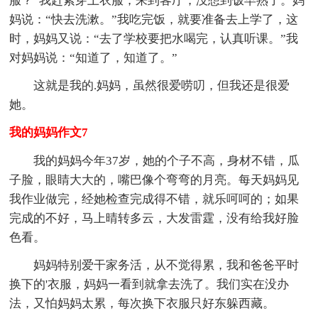
服？”我赶紧穿上衣服，来到客厅，没想到饭早熟了。妈
妈说：“快去洗漱。”我吃完饭，就要准备去上学了，这
时，妈妈又说：“去了学校要把水喝完，认真听课。”我
对妈妈说：“知道了，知道了。”
这就是我的.妈妈，虽然很爱唠叨，但我还是很爱
她。
我的妈妈作文7
我的妈妈今年37岁，她的个子不高，身材不错，瓜
子脸，眼睛大大的，嘴巴像个弯弯的月亮。每天妈妈见
我作业做完，经她检查完成得不错，就乐呵呵的；如果
完成的不好，马上晴转多云，大发雷霆，没有给我好脸
色看。
妈妈特别爱干家务活，从不觉得累，我和爸爸平时
换下的'衣服，妈妈一看到就拿去洗了。我们实在没办
法，又怕妈妈太累，每次换下衣服只好东躲西藏。