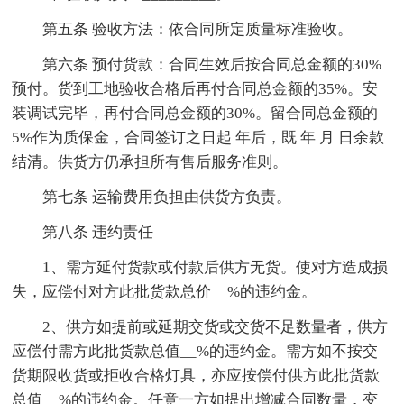
第五条 验收方法：依合同所定质量标准验收。
第六条 预付货款：合同生效后按合同总金额的30%
预付。货到工地验收合格后再付合同总金额的35%。安
装调试完毕，再付合同总金额的30%。留合同总金额的
5%作为质保金，合同签订之日起 年后，既 年 月 日余款
结清。供货方仍承担所有售后服务准则。
第七条 运输费用负担由供货方负责。
第八条 违约责任
1、需方延付货款或付款后供方无货。使对方造成损
失，应偿付对方此批货款总价__%的违约金。
2、供方如提前或延期交货或交货不足数量者，供方
应偿付需方此批货款总值__%的违约金。需方如不按交
货期限收货或拒收合格灯具，亦应按偿付供方此批货款
总值__%的违约金。任意一方如提出增减合同数量，变