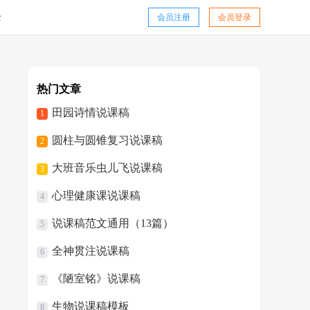
全
会员注册
会员登录
热门文章
田园诗情说课稿
1
圆柱与圆锥复习说课稿
2
大班音乐虫儿飞说课稿
3
心理健康课说课稿
4
说课稿范文通用（13篇）
5
全神贯注说课稿
6
《陋室铭》说课稿
7
生物说课稿模板
8