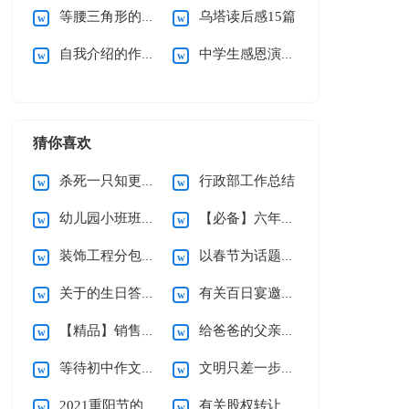
等腰三角形的性质说课稿
乌塔读后感15篇
自我介绍的作文(合集15篇)
中学生感恩演讲稿
猜你喜欢
杀死一只知更鸟读后感
行政部工作总结
幼儿园小班班级工作计划
【必备】六年级上册教学计划3篇
装饰工程分包合同
以春节为话题的作文
关于的生日答谢词范文合集9篇
有关百日宴邀请函三篇
【精品】销售合同范文集锦六篇
给爸爸的父亲节祝福语15篇
等待初中作文(15篇)
文明只差一步小学作文
2021重阳节的优秀致辞（精选6篇）
有关股权转让协议书4篇