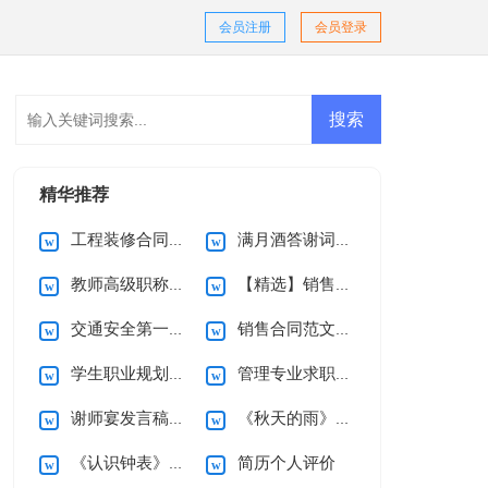
会员注册
会员登录
精华推荐
工程装修合同(15篇)
满月酒答谢词范文合集十篇
教师高级职称述职报告范文五篇
【精选】销售合同汇编9篇
交通安全第一课观后感
销售合同范文集锦9篇
学生职业规划4篇
管理专业求职信4篇
谢师宴发言稿15篇
《秋天的雨》教学反思
《认识钟表》一年级数学教学反思
简历个人评价