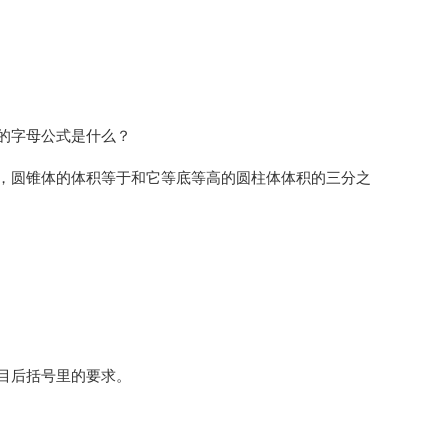
的字母公式是什么？
，圆锥体的体积等于和它等底等高的圆柱体体积的三分之
目后括号里的要求。