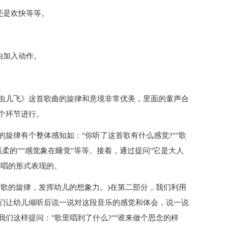
还是欢快等等。
由加入动作。
虫儿飞》这首歌曲的旋律和意境非常优美，里面的童声合
个环节进行。
旋律有个整体感知如："你听了这首歌有什么感觉?""歌
温柔的'""感觉象在睡觉"等等。接着，通过提问"它是大人
合唱的形式表现的。
首歌的旋律，发挥幼儿的想象力。)在第二部分，我们利用
们让幼儿倾听后说一说对这段音乐的感觉和体会，说一说
们这样提问："歌里唱到了什么?""谁来做个思念的样