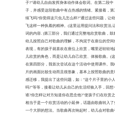
子?"请幼儿自由发挥身体动作体会歌词。在第二段
子，并感受这段歌曲中有点伤感的情绪。紧接着，第三
续飞吗?你觉得这只虫儿怎么样?"通过这些问题，让
飞这样一种执着的精神。(这里运用提问法和欣赏法,
词的内容. )第三部分，我们通过完整地欣赏歌曲，
幼儿按照自己对歌曲的理解，不拘泥于在座位的空间
表现，有的孩子就喜欢在座位上欣赏，嘴里还轻轻地
儿欣赏的角色，而是让幼儿自己欣赏、体验歌曲。(这里
在第四部分，我首次尝试在这个活动中使用课件。我
片的画面比较生动而且很形象，基本上按照歌曲的意
感迁移，我提出了这些问题，如："这个片子里的小人
吗?"等等，接着让幼儿从自己的生活经验入手，回想
谁?你怎样让对方知道你在思念他?"使孩子们在欣赏
相当于是一个欣赏活动的小延伸，话题由歌曲转入了
一个大胆的想法。当歌曲再次响起时，幼儿会对歌曲