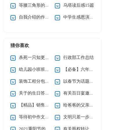
等腰三角形的性质说课稿
乌塔读后感15篇
自我介绍的作文(合集15篇)
中学生感恩演讲稿
猜你喜欢
杀死一只知更鸟读后感
行政部工作总结
幼儿园小班班级工作计划
【必备】六年级上册教学计划3篇
装饰工程分包合同
以春节为话题的作文
关于的生日答谢词范文合集9篇
有关百日宴邀请函三篇
【精品】销售合同范文集锦六篇
给爸爸的父亲节祝福语15篇
等待初中作文(15篇)
文明只差一步小学作文
2021重阳节的优秀致辞（精选6篇）
有关股权转让协议书4篇