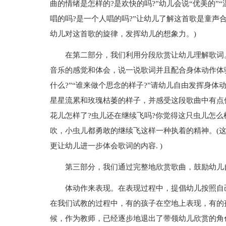
曲的情绪是怎样的?是欢快的吗?”幼儿会说“优美的”
唱的吗?是一个人唱的吗?”让幼儿了解这首歌是童声
幼儿对这首歌的旋律，发挥幼儿的想象力。)
在第二部分，我们利用分段欣赏让幼儿理解歌词
音乐的感觉和体会，说一说歌词并且配合身体动作体
什么?”“谁来做个思念的样子?”请幼儿自由发挥身
星星流累和玫瑰枯萎的样子，并感受这段歌曲中有点
花儿怎样了?虫儿还在继续飞吗?你觉得这只虫儿怎么
吹，小虫儿都勇敢的继续飞这样一种执着的精神。(这
更让幼儿进一步体会歌词的内容. )
第三部分，我们通过完整地欣赏歌曲，鼓励幼儿
体动作来表现。在表现过程中，提倡幼儿按照自
在我们试教的过程中，有的孩子在空地上表现，有的
候，作为教师，已经逐步地退出了带领幼儿欣赏的角