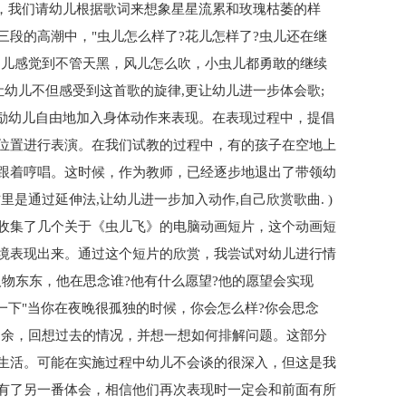
中，我们请幼儿根据歌词来想象星星流累和玫瑰枯萎的样
段的高潮中，"虫儿怎么样了?花儿怎样了?虫儿还在继
幼儿感觉到不管天黑，风儿怎么吹，小虫儿都勇敢的继续
让幼儿不但感受到这首歌的旋律,更让幼儿进一步体会歌;
鼓励幼儿自由地加入身体动作来表现。在表现过程中，提倡
位置进行表演。在我们试教的过程中，有的孩子在空地上
跟着哼唱。这时候，作为教师，已经逐步地退出了带领幼
是通过延伸法,让幼儿进一步加入动作,自己欣赏歌曲. )
收集了几个关于《虫儿飞》的电脑动画短片，这个动画短
境表现出来。通过这个短片的欣赏，我尝试对幼儿进行情
物东东，他在思念谁?他有什么愿望?他的愿望会实现
一下"当你在夜晚很孤独的时候，你会怎么样?你会思念
之余，回想过去的情况，并想一想如何排解问题。这部分
生活。可能在实施过程中幼儿不会谈的很深入，但这是我
有了另一番体会，相信他们再次表现时一定会和前面有所