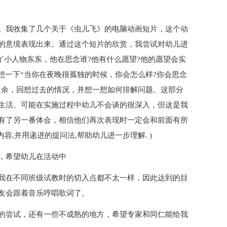
。我收集了几个关于《虫儿飞》的电脑动画短片，这个动
的意境表现出来。通过这个短片的欣赏，我尝试对幼儿进
`小人物东东，他在思念谁?他有什么愿望?他的愿望会实
想一下“当你在夜晚很孤独的时候，你会怎么样?你会思念
之余，回想过去的情况，并想一想如何排解问题。这部分
生活。可能在实施过程中幼儿不会谈的很深入，但这是我
有了另一番体会，相信他们再次表现时一定会和前面有所
容,并用递进的提问法,帮助幼儿进一步理解. )
，希望幼儿在活动中
我在不同班级试教时的切入点都不太一样，因此达到的目
友会跟着音乐哼唱歌词了。
的尝试，还有一些不成熟的地方，希望专家和同仁能给我