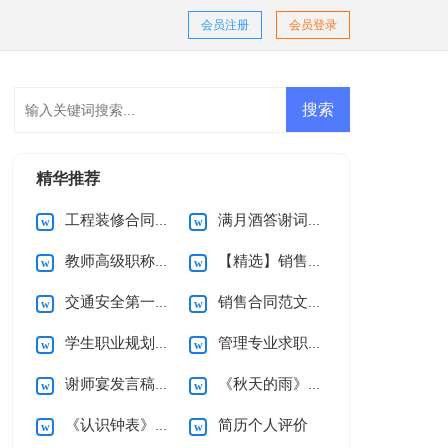
会员注册
会员登录
精华推荐
工程装修合同(15篇)
满月酒答谢词范文合集十篇
教师高级职称述职报告范文五篇
【精选】销售合同汇编9篇
交通安全第一课观后感
销售合同范文集锦9篇
学生职业规划4篇
管理专业求职信4篇
谢师宴发言稿15篇
《秋天的雨》教学反思
《认识钟表》一年级数学教学反思
简历个人评价