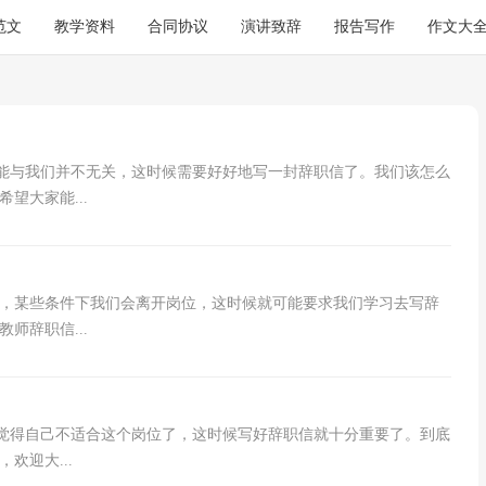
范文
教学资料
合同协议
演讲致辞
报告写作
作文大
可能与我们并不无关，这时候需要好好地写一封辞职信了。我们该怎么
望大家能...
象，某些条件下我们会离开岗位，这时候就可能要求我们学习去写辞
师辞职信...
会觉得自己不适合这个岗位了，这时候写好辞职信就十分重要了。到底
欢迎大...