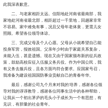
此我深表歉意。
二、与老家相距太远。信阳地处河南省最南部，我
家地处河南省最北部，相距超过一千里地，回趟家非常
不容易。家中难免有事，况且父母年老体衰，更需儿女
照顾。希望各位领导体谅。
三、完成父母及个人心愿。父母从小就希望自己能
投身军营，报效祖国。父亲年少时由于家庭关系复杂，
未能入伍，甚是遗憾。现在又由于国家颁布新的征兵政
策，鼓励高校应征入伍服义务兵役。作为中国公民，我
有义务去服兵役，且各方面均符合要求。应国家号召，
我准备为建设祖国国防事业贡献自己的青春年华。
最后，感谢公司九个月来对我的'培养，感谢各位领
导对我的谆谆教导，感谢各位同事生活中的各种帮助，
让我从一个初出茅庐的毛头小子成长为一个有思想，有
见识，有胆量的社会青年。