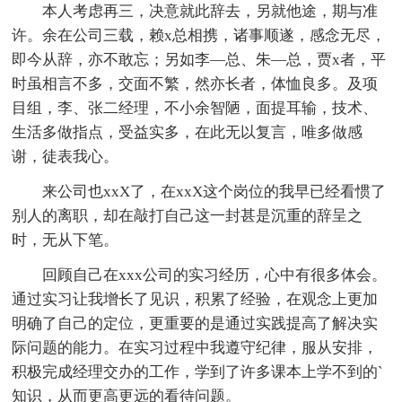
本人考虑再三，决意就此辞去，另就他途，期与准
许。余在公司三载，赖x总相携，诸事顺遂，感念无尽，
即今从辞，亦不敢忘；另如李—总、朱—总，贾x者，平
时虽相言不多，交面不繁，然亦长者，体恤良多。及项
目组，李、张二经理，不小余智陋，面提耳输，技术、
生活多做指点，受益实多，在此无以复言，唯多做感
谢，徒表我心。
来公司也xxX了，在xxX这个岗位的我早已经看惯了
别人的离职，却在敲打自己这一封甚是沉重的辞呈之
时，无从下笔。
回顾自己在xxx公司的实习经历，心中有很多体会。
通过实习让我增长了见识，积累了经验，在观念上更加
明确了自己的定位，更重要的是通过实践提高了解决实
际问题的能力。在实习过程中我遵守纪律，服从安排，
积极完成经理交办的工作，学到了许多课本上学不到的`
知识，从而更高更远的看待问题。