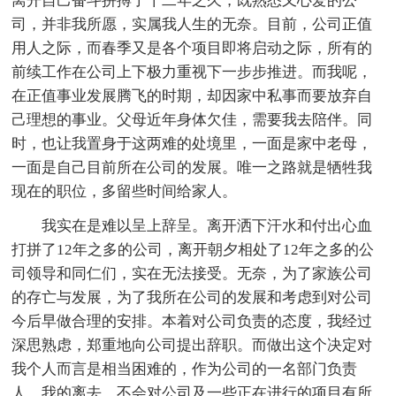
离开自己奋斗拼搏了十二年之久，既熟悉又心爱的公
司，并非我所愿，实属我人生的无奈。目前，公司正值
用人之际，而春季又是各个项目即将启动之际，所有的
前续工作在公司上下极力重视下一步步推进。而我呢，
在正值事业发展腾飞的时期，却因家中私事而要放弃自
己理想的事业。父母近年身体欠佳，需要我去陪伴。同
时，也让我置身于这两难的处境里，一面是家中老母，
一面是自己目前所在公司的发展。唯一之路就是牺牲我
现在的职位，多留些时间给家人。
我实在是难以呈上辞呈。离开洒下汗水和付出心血
打拼了12年之多的公司，离开朝夕相处了12年之多的公
司领导和同仁们，实在无法接受。无奈，为了家族公司
的存亡与发展，为了我所在公司的发展和考虑到对公司
今后早做合理的安排。本着对公司负责的态度，我经过
深思熟虑，郑重地向公司提出辞职。而做出这个决定对
我个人而言是相当困难的，作为公司的一名部门负责
人，我的离去，不会对公司及一些正在进行的项目有所