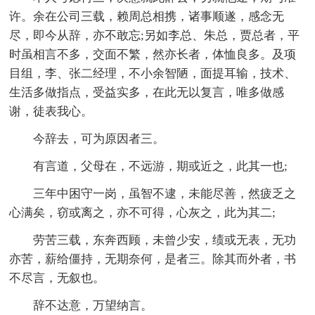
许。余在公司三载，赖周总相携，诸事顺遂，感念无
尽，即今从辞，亦不敢忘;另如李总、朱总，贾总者，平
时虽相言不多，交面不繁，然亦长者，体恤良多。及项
目组，李、张二经理，不小余智陋，面提耳输，技术、
生活多做指点，受益实多，在此无以复言，唯多做感
谢，徒表我心。
今辞去，可为原因者三。
有言道，父母在，不远游，期或近之，此其一也;
三年中困守一岗，虽智不逮，未能尽善，然疲乏之
心满矣，窃或离之，亦不可得，心灰之，此为其二;
劳苦三载，东奔西顾，未曾少安，绩或无表，无功
亦苦，薪给僵持，无期奈何，是者三。除其而外者，书
不尽言，无叙也。
辞不达意，万望纳言。