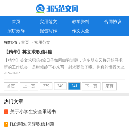
首页
实用范文
教学资料
合同协议
演讲致辞
报告写作
作文大全
首页
实用范文
当前位置：
>
【精华】英文求职信4篇
【精华】英文求职信4篇日子如同白驹过隙，许多朋友又将开始寻求
新的工作机会，是时候静下心来写一封求职信了哦。你真的懂得怎么
2024-01-02
写好求职信吗？下面是小编帮大家整理的英文求职信4...
239
240
241
首页
上一页
下一页
尾页
热门文章
关于小学生安全承诺书
1
[优选]医院辞职信14篇
2