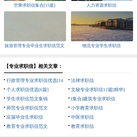
空乘求职信集合[15篇]
人力资源求职信
旅游管理专业毕业生求职信范文
物流专业学生求职信
【专业求职信】相关文章：
行政管理专业求职信优选[14
法律求职信
篇]
个人求职信优选[6篇]
文秘专业求职信12篇[精华]
学生求职信范文集锦
[集合]建筑专业求职信
师范专业求职信范文
小学教育求职信
应届毕业生求职信
中医求职信
教育专业求职信范文
教育求职信