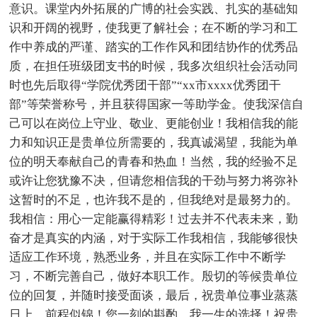
意识。课堂内外拓展的广博的社会实践、扎实的基础知
识和开阔的视野，使我更了解社会；在不断的学习和工
作中养成的严谨、踏实的工作作风和团结协作的优秀品
质，在担任班级团支书的时候，我多次组织社会活动同
时也先后取得“学院优秀团干部”“xx市xxxx优秀团干
部”等荣誉称号，并且获得国家一等助学金。使我深信自
己可以在岗位上守业、敬业、更能创业！我相信我的能
力和知识正是贵单位所需要的，我真诚渴望，我能为单
位的明天奉献自己的青春和热血！当然，我的经验不足
或许让您犹豫不决，但请您相信我的干劲与努力将弥补
这暂时的不足，也许我不是的，但我绝对是最努力的。
我相信：用心一定能赢得精彩！过去并不代表未来，勤
奋才是真实的内涵，对于实际工作我相信，我能够很快
适应工作环境，熟悉业务，并且在实际工作中不断学
习，不断完善自己，做好本职工作。殷切的等候贵单位
位的回复，并随时接受面谈，最后，祝贵单位事业蒸蒸
日上，前程似锦！您一刻的斟酌，我一生的选择！祝贵