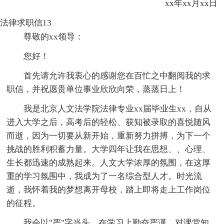
xx年xx月xx日
法律求职信13
尊敬的xx领导：
您好！
首先请允许我衷心的感谢您在百忙之中翻阅我的求
职信，并祝愿贵单位事业欣欣向荣，蒸蒸日上！
我是北京人文法学院法律专业xx届毕业生xx，自从
进入大学之后，高考后的轻松、获知被录取的喜悦随风
而逝，因为一切要从新开始，重新努力拼搏，为下一个
挑战的胜利积蓄力量。大学四年让我在思想、、心理、
生长都迅速的成熟起来。人文大学浓厚的氛围，在这厚
重的学习氛围中，我成为了一名综合型人才。时光流
逝，我怀着我的梦想离开母校，踏上即将走上工作岗位
的征程。
我会以"严"字当头，在学习上勤奋严谨，对课堂知