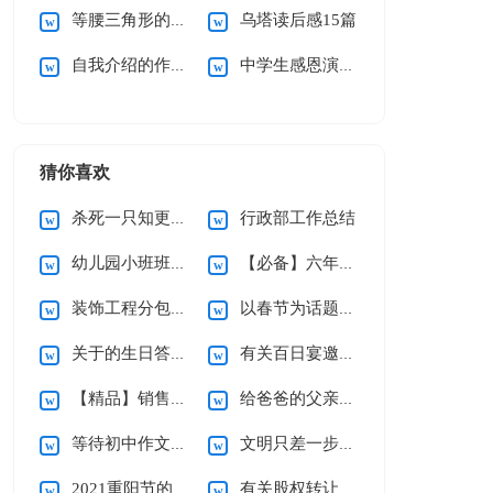
等腰三角形的性质说课稿
乌塔读后感15篇
自我介绍的作文(合集15篇)
中学生感恩演讲稿
猜你喜欢
杀死一只知更鸟读后感
行政部工作总结
幼儿园小班班级工作计划
【必备】六年级上册教学计划3篇
装饰工程分包合同
以春节为话题的作文
关于的生日答谢词范文合集9篇
有关百日宴邀请函三篇
【精品】销售合同范文集锦六篇
给爸爸的父亲节祝福语15篇
等待初中作文(15篇)
文明只差一步小学作文
2021重阳节的优秀致辞（精选6篇）
有关股权转让协议书4篇