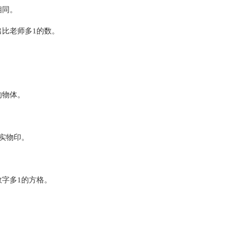
相同。
出比老师多1的数。
的物体。
实物印。
字多1的方格。