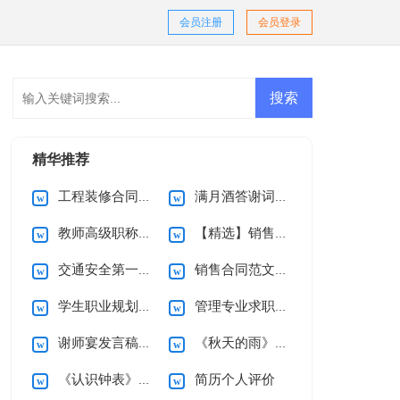
会员注册
会员登录
精华推荐
工程装修合同(15篇)
满月酒答谢词范文合集十篇
教师高级职称述职报告范文五篇
【精选】销售合同汇编9篇
交通安全第一课观后感
销售合同范文集锦9篇
学生职业规划4篇
管理专业求职信4篇
谢师宴发言稿15篇
《秋天的雨》教学反思
《认识钟表》一年级数学教学反思
简历个人评价