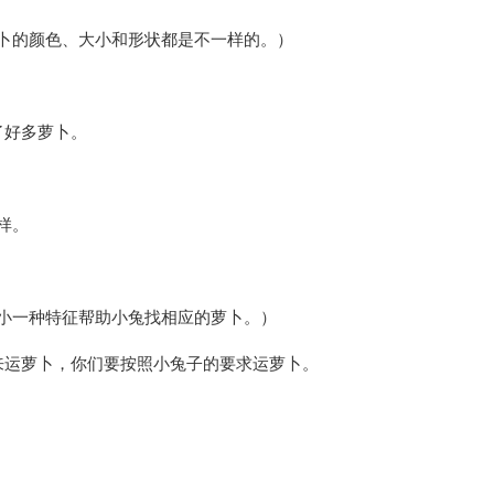
卜的颜色、大小和形状都是不一样的。）
了好多萝卜。
样。
小一种特征帮助小兔找相应的萝卜。）
来运萝卜，你们要按照小兔子的要求运萝卜。
。
。