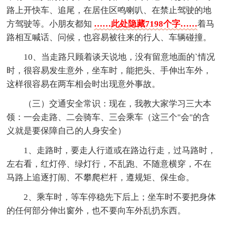
路上开快车、追尾，在居住区鸣喇叭、在禁止驾驶的地
方驾驶等。小朋友都知
……此处隐藏7198个字……
着马
路相互喊话、问候，也容易被往来的行人、车辆碰撞。
10、当走路只顾着谈天说地，没有留意地面的`情况
时，很容易发生意外，坐车时，能把头、手伸出车外，
这样很容易在两车相会时出现意外事故。
（三）交通安全常识：现在，我教大家学习三大本
领：一会走路、二会骑车、三会乘车（这三个"会"的含
义就是要保障自己的人身安全）
1、走路时，要走人行道或在路边行走，过马路时，
左右看，红灯停、绿灯行，不乱跑、不随意横穿，不在
马路上追逐打闹、不攀爬栏杆，遵规矩、保生命。
2、乘车时，等车停稳先下后上；坐车时不要把身体
的任何部分伸出窗外，也不要向车外乱扔东西。