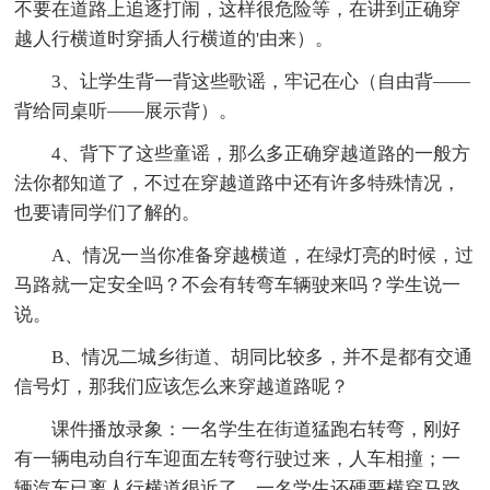
不要在道路上追逐打闹，这样很危险等，在讲到正确穿
越人行横道时穿插人行横道的'由来）。
3、让学生背一背这些歌谣，牢记在心（自由背——
背给同桌听——展示背）。
4、背下了这些童谣，那么多正确穿越道路的一般方
法你都知道了，不过在穿越道路中还有许多特殊情况，
也要请同学们了解的。
A、情况一当你准备穿越横道，在绿灯亮的时候，过
马路就一定安全吗？不会有转弯车辆驶来吗？学生说一
说。
B、情况二城乡街道、胡同比较多，并不是都有交通
信号灯，那我们应该怎么来穿越道路呢？
课件播放录象：一名学生在街道猛跑右转弯，刚好
有一辆电动自行车迎面左转弯行驶过来，人车相撞；一
辆汽车已离人行横道很近了，一名学生还硬要横穿马路