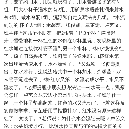
水，要节约用水，用完就没有了。用水管连接水的有3
组、用大小杯子滔水的有2组、用矿泉水瓶盖扎洞来射水
有3组、做水帘洞1组、沉浮和自定义玩法有几组。 “水流
到别的'杯子去”组；佘馨蕊、张俊骞、覃芷珊、卢艺文、
班学佳 *这几个小朋友，把2根管子把3个杯子连接起
来，慢慢地将一杯红色的水倒在水杯里玩，发现杯里的
红水通过连接饮料管子流到另一个水杯，3杯水慢慢变红
了，孩子们高兴极了，饮料管子传送水耶，3杯红水第一
次出现流动成水平，水不流动了。 *又观察，张俊骞提
出，加水才行，边说边给其中一个杯加水，佘馨蕊：水
从管子流过去了，3杯红水又第二次流动成水平，水又不
流动了。 *老师提醒小朋友想办法让一杯水高一点，观察
会怎样。卢艺文从旁边小菜园里取两块土，和班学佳一
起把一个杯子垫高起来，红色的水又流动了。 *就这样反
复做做学学。覃芷珊用手指搅拌水，红水没有原来这样
红了，变淡了。 *老师说：为什么水会流过去呢？卢艺文
说：水要斜坡才行。 比较水位高度与流的快慢之间的关