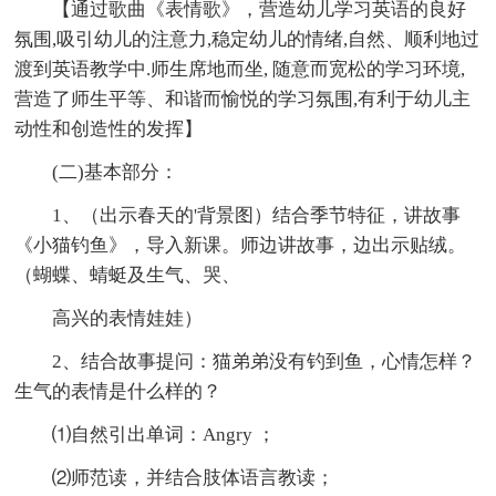
【通过歌曲《表情歌》，营造幼儿学习英语的良好
氛围,吸引幼儿的注意力,稳定幼儿的情绪,自然、顺利地过
渡到英语教学中.师生席地而坐, 随意而宽松的学习环境,
营造了师生平等、和谐而愉悦的学习氛围,有利于幼儿主
动性和创造性的发挥】
(二)基本部分：
1、（出示春天的'背景图）结合季节特征，讲故事
《小猫钓鱼》，导入新课。师边讲故事，边出示贴绒。
（蝴蝶、蜻蜓及生气、哭、
高兴的表情娃娃）
2、结合故事提问：猫弟弟没有钓到鱼，心情怎样？
生气的表情是什么样的？
⑴自然引出单词：Angry ；
⑵师范读，并结合肢体语言教读；