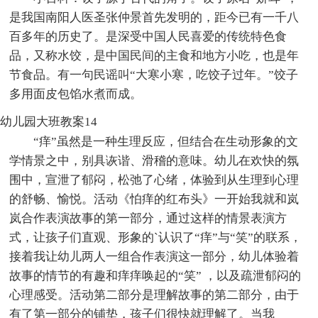
是我国南阳人医圣张仲景首先发明的，距今已有一千八
百多年的历史了。是深受中国人民喜爱的传统特色食
品，又称水饺，是中国民间的主食和地方小吃，也是年
节食品。有一句民谣叫“大寒小寒，吃饺子过年。”饺子
多用面皮包馅水煮而成。
幼儿园大班教案14
“痒”虽然是一种生理反应，但结合在生动形象的文
学情景之中，别具诙谐、滑稽的意味。幼儿在欢快的氛
围中，宣泄了郁闷，松弛了心绪，体验到从生理到心理
的舒畅、愉悦。活动《怕痒的红布头》一开始我就和岚
岚合作表演故事的第一部分，通过这样的情景表演方
式，让孩子们直观、形象的`认识了“痒”与“笑”的联系，
接着我让幼儿两人一组合作表演这一部分，幼儿体验着
故事的情节的有趣和痒痒唤起的“笑” ，以及疏泄郁闷的
心理感受。活动第二部分是理解故事的第二部分，由于
有了第一部分的铺垫，孩子们很快就理解了。当我