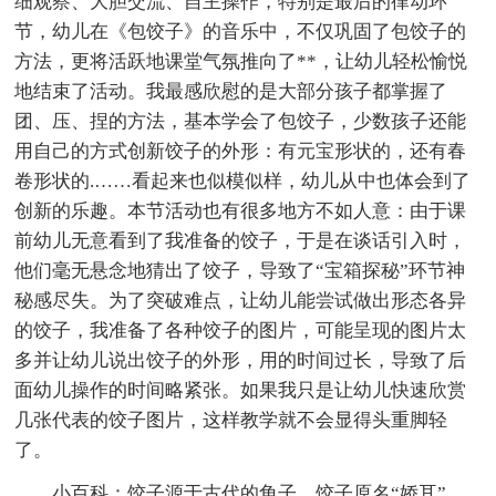
细观察、大胆交流、自主操作，特别是最后的律动环
节，幼儿在《包饺子》的音乐中，不仅巩固了包饺子的
方法，更将活跃地课堂气氛推向了**，让幼儿轻松愉悦
地结束了活动。我最感欣慰的是大部分孩子都掌握了
团、压、捏的方法，基本学会了包饺子，少数孩子还能
用自己的方式创新饺子的外形：有元宝形状的，还有春
卷形状的.……看起来也似模似样，幼儿从中也体会到了
创新的乐趣。本节活动也有很多地方不如人意：由于课
前幼儿无意看到了我准备的饺子，于是在谈话引入时，
他们毫无悬念地猜出了饺子，导致了“宝箱探秘”环节神
秘感尽失。为了突破难点，让幼儿能尝试做出形态各异
的饺子，我准备了各种饺子的图片，可能呈现的图片太
多并让幼儿说出饺子的外形，用的时间过长，导致了后
面幼儿操作的时间略紧张。如果我只是让幼儿快速欣赏
几张代表的饺子图片，这样教学就不会显得头重脚轻
了。
小百科：饺子源于古代的角子。饺子原名“娇耳”，